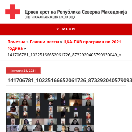
МЕНИ
Почетна
»
Главни вести
»
ЦКА-ПХВ програма во 2021
година
»
141706781_10225166652061726_8732920405790930049_o
јануари 28, 2021
141706781_10225166652061726_873292040579093
ИСТОРИЈАТ НА ЦКРМ
ИСТОРИЈАТ НА ДВИЖЕЊЕТО