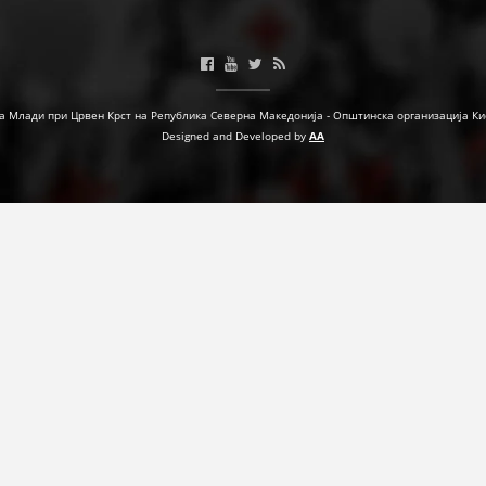
МЕЃУНАРОДНА СОРАБОТКА
ДОГОВОРИ
а Млади при Црвен Крст на Република Северна Македонија - Општинска организација Ки
ЗНАЧЕЊЕ НА СЛУЖБАТА ЗА БАРАЊЕ
Designed and Developed by
AA
ФОРМУЛАРИ ЗА БАРАЊА
ЗДРАВСТВЕНО ПРЕВЕНТИВНА ДЕЈНОСТ
ПРВА ПОМОШ
КРВОДАРИТЕЛСТВО
ИНФОРМАЦИИ ЗА БОЛЕСТИ
МЕНАЏМЕНТ НА ВОЛОНТЕРИ
ЗА НАС