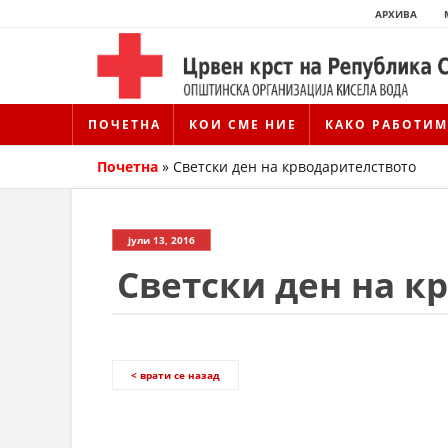
АРХИВА
ПОЧЕТНА
КОИ СМЕ НИЕ
КАКО РАБОТИМ
Почетна
»
Светски ден на крводарителството
јули 13, 2016
Светски ден на к
< врати се назад