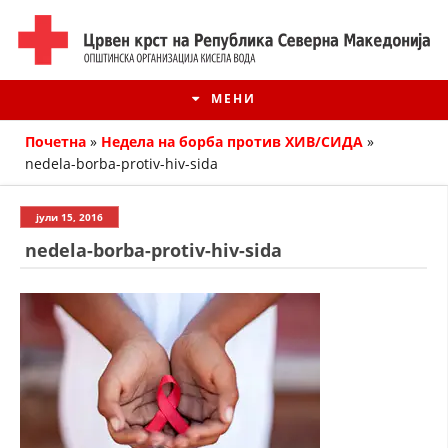
МЕНИ
Почетна
»
Недела на борба против ХИВ/СИДА
»
nedela-borba-protiv-hiv-sida
јули 15, 2016
nedela-borba-protiv-hiv-sida
ИСТОРИЈАТ НА ЦКРМ
ИСТОРИЈАТ НА ДВИЖЕЊЕТО