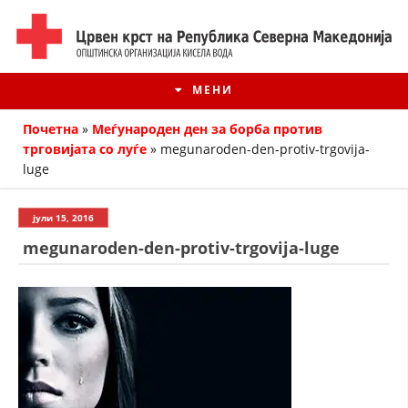
МЕНИ
Почетна
»
Меѓународен ден за борба против
трговијата со луѓе
»
megunaroden-den-protiv-trgovija-
luge
јули 15, 2016
megunaroden-den-protiv-trgovija-luge
ИСТОРИЈАТ НА ЦКРМ
ИСТОРИЈАТ НА ДВИЖЕЊЕТО