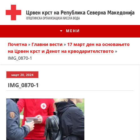
МЕНИ
Почетна
»
Главни вести
»
17 март ден на основањето
на Црвен крст и Денот на крводарителството
»
IMG_0870-1
март 20, 2024
IMG_0870-1
ИСТОРИЈАТ НА ЦКРМ
ИСТОРИЈАТ НА ДВИЖЕЊЕТО