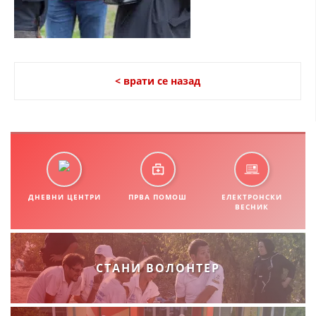
СТРУКТУРА НА ОРГАНИЗАЦИЈАТА
КОНТАКТ ИНФОРМАЦИИ
ЧЛЕНСТВО ВО ПРОФЕСИОНАЛНИ ТЕЛА
< врати се назад
ЗАКОН ЗА ЦКРМ
СТАТУТ НА ЦКРМ
ДНЕВНИ ЦЕНТРИ
ПРВА ПОМОШ
ЕЛЕКТРОНСКИ
ВЕСНИК
ОРГАНИЗАЦИЈА И РАЗВОЈ
РАКОВОДЕН ОДБОР
СТАНИ ВОЛОНТЕР
СОБРАНИЕ
СТРУКТУРА И ОРГАНИЗАЦИОНА ПОСТАВЕНОСТ