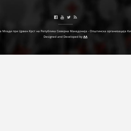
МЕЃУНАРОДНА СОРАБОТКА
ДОГОВОРИ
а Млади при Црвен Крст на Република Северна Македонија - Општинска организација Ки
ЗНАЧЕЊЕ НА СЛУЖБАТА ЗА БАРАЊЕ
Designed and Developed by
AA
ФОРМУЛАРИ ЗА БАРАЊА
ЗДРАВСТВЕНО ПРЕВЕНТИВНА ДЕЈНОСТ
ПРВА ПОМОШ
КРВОДАРИТЕЛСТВО
ИНФОРМАЦИИ ЗА БОЛЕСТИ
МЕНАЏМЕНТ НА ВОЛОНТЕРИ
ЗА НАС