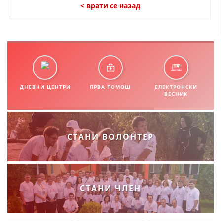
СТРУКТУРА НА ОРГАНИЗАЦИЈАТА
< врати се назад
КОНТАКТ ИНФОРМАЦИИ
ЧЛЕНСТВО ВО ПРОФЕСИОНАЛНИ ТЕЛА
ЗАКОН ЗА ЦКРМ
ДНЕВНИ ЦЕНТРИ
ПРВА ПОМОШ
ЕЛЕКТРОНСКИ
ВЕСНИК
СТАТУТ НА ЦКРМ
СТАНИ ВОЛОНТЕР
ОРГАНИЗАЦИЈА И РАЗВОЈ
РАКОВОДЕН ОДБОР
СТАНИ ЧЛЕН
СОБРАНИЕ
СТРУКТУРА И ОРГАНИЗАЦИОНА ПОСТАВЕНОСТ