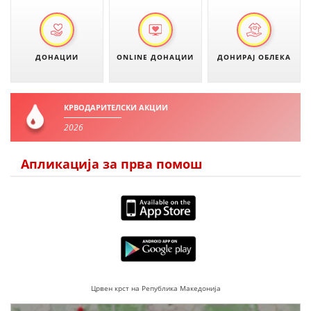
ДИСЕМИНАЦИЈА
MЕЃУНАРОДНО ХУМАНИТАРНО ПРАВО
ДОНАЦИИ
ONLINE ДОНАЦИИ
ДОНИРАЈ ОБЛЕКА
ПРОМОЦИЈА НА ХУМАНИ ВРЕДНОСТИ
УПОТРЕБА И ЗАШТИТА НА АМБЛЕМОТ
КРВОДАРИТЕЛСКИ АКЦИИ
СОЦИЈАЛНО ХУМАНИТАРНА ДЕЈНОСТ
2026
КАКО ДА ДОНИРАТЕ
Апликација за прва помош
ПОДГОТВЕНОСТ И ДЕЈСТВО ПРИ КАТАСТРОФИ
ТИМОВИ НА ООЦК
СПАСИТЕЛНА СТАНИЦА ВОДНО
ПРОЕКТИ – ПОДГОТВЕНОСТ И ДЕЈСТВУВАЊЕ ПРИ КАТАСТРОФИ
ОДНОСИ СО ЈАВНОСТ
Црвен крст на Република Македонија
ИСТРАЖУВАЊЕ НА ЈАВНО МИСЛЕЊЕ