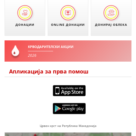
ДИСЕМИНАЦИЈА
MЕЃУНАРОДНО ХУМАНИТАРНО ПРАВО
ДОНАЦИИ
ONLINE ДОНАЦИИ
ДОНИРАЈ ОБЛЕКА
ПРОМОЦИЈА НА ХУМАНИ ВРЕДНОСТИ
УПОТРЕБА И ЗАШТИТА НА АМБЛЕМОТ
КРВОДАРИТЕЛСКИ АКЦИИ
СОЦИЈАЛНО ХУМАНИТАРНА ДЕЈНОСТ
2026
КАКО ДА ДОНИРАТЕ
Апликација за прва помош
ПОДГОТВЕНОСТ И ДЕЈСТВО ПРИ КАТАСТРОФИ
ТИМОВИ НА ООЦК
СПАСИТЕЛНА СТАНИЦА ВОДНО
ПРОЕКТИ – ПОДГОТВЕНОСТ И ДЕЈСТВУВАЊЕ ПРИ КАТАСТРОФИ
ОДНОСИ СО ЈАВНОСТ
Црвен крст на Република Македонија
ИСТРАЖУВАЊЕ НА ЈАВНО МИСЛЕЊЕ