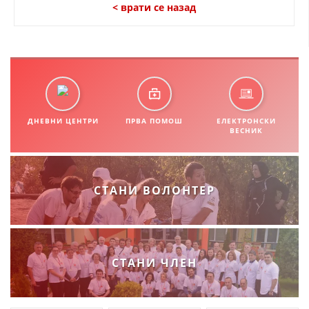
СТРУКТУРА НА ОРГАНИЗАЦИЈАТА
< врати се назад
КОНТАКТ ИНФОРМАЦИИ
ЧЛЕНСТВО ВО ПРОФЕСИОНАЛНИ ТЕЛА
ЗАКОН ЗА ЦКРМ
ДНЕВНИ ЦЕНТРИ
ПРВА ПОМОШ
ЕЛЕКТРОНСКИ
ВЕСНИК
СТАТУТ НА ЦКРМ
СТАНИ ВОЛОНТЕР
ОРГАНИЗАЦИЈА И РАЗВОЈ
РАКОВОДЕН ОДБОР
СТАНИ ЧЛЕН
СОБРАНИЕ
СТРУКТУРА И ОРГАНИЗАЦИОНА ПОСТАВЕНОСТ