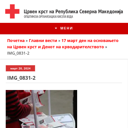
МЕНИ
Почетна
»
Главни вести
»
17 март ден на основањето
на Црвен крст и Денот на крводарителството
»
IMG_0831-2
март 20, 2024
IMG_0831-2
ИСТОРИЈАТ НА ЦКРМ
ИСТОРИЈАТ НА ДВИЖЕЊЕТО