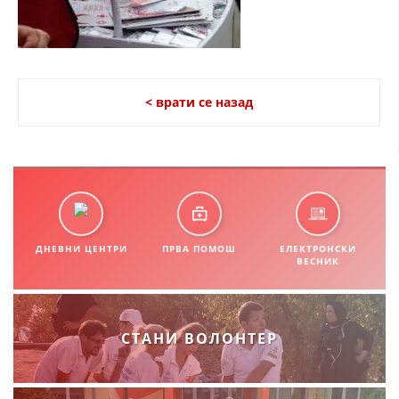
СТРУКТУРА НА ОРГАНИЗАЦИЈАТА
КОНТАКТ ИНФОРМАЦИИ
ЧЛЕНСТВО ВО ПРОФЕСИОНАЛНИ ТЕЛА
< врати се назад
ЗАКОН ЗА ЦКРМ
СТАТУТ НА ЦКРМ
ДНЕВНИ ЦЕНТРИ
ПРВА ПОМОШ
ЕЛЕКТРОНСКИ
ВЕСНИК
ОРГАНИЗАЦИЈА И РАЗВОЈ
РАКОВОДЕН ОДБОР
СТАНИ ВОЛОНТЕР
СОБРАНИЕ
СТРУКТУРА И ОРГАНИЗАЦИОНА ПОСТАВЕНОСТ