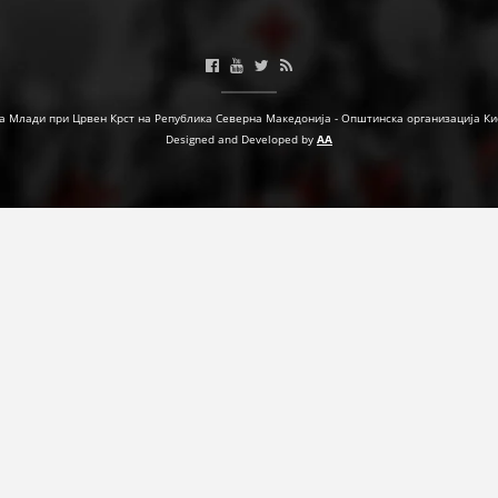
МЕЃУНАРОДНА СОРАБОТКА
ДОГОВОРИ
а Млади при Црвен Крст на Република Северна Македонија - Општинска организација Ки
ЗНАЧЕЊЕ НА СЛУЖБАТА ЗА БАРАЊЕ
Designed and Developed by
AA
ФОРМУЛАРИ ЗА БАРАЊА
ЗДРАВСТВЕНО ПРЕВЕНТИВНА ДЕЈНОСТ
ПРВА ПОМОШ
КРВОДАРИТЕЛСТВО
ИНФОРМАЦИИ ЗА БОЛЕСТИ
МЕНАЏМЕНТ НА ВОЛОНТЕРИ
ЗА НАС