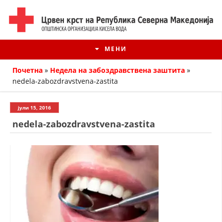
МЕНИ
Почетна
»
Недела на забоздравствена заштита
»
nedela-zabozdravstvena-zastita
јули 15, 2016
nedela-zabozdravstvena-zastita
ИСТОРИЈАТ НА ЦКРМ
ИСТОРИЈАТ НА ДВИЖЕЊЕТО