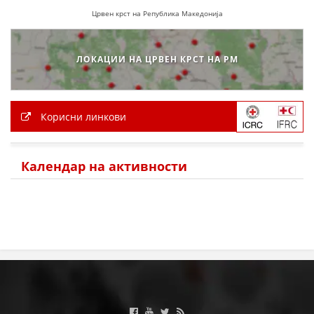
Црвен крст на Република Македонија
МЕЃУНАРОДНА СОРАБОТКА
ДОГОВОРИ
ЛОКАЦИИ НА ЦРВЕН КРСТ НА РМ
ЗНАЧЕЊЕ НА СЛУЖБАТА ЗА БАРАЊЕ
ФОРМУЛАРИ ЗА БАРАЊА
Корисни линкови
ЗДРАВСТВЕНО ПРЕВЕНТИВНА ДЕЈНОСТ
ПРВА ПОМОШ
Календар на активности
КРВОДАРИТЕЛСТВО
ИНФОРМАЦИИ ЗА БОЛЕСТИ
МЕНАЏМЕНТ НА ВОЛОНТЕРИ
ЗА НАС