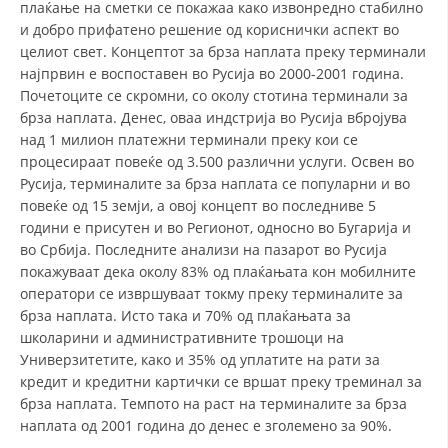
плаќање на сметки се покажаа како извонредно стабилно
и добро прифатено решение од кориснички аспект во
целиот свет. Концептот за брза наплата преку терминали
најпрвин е воспоставен во Русија во 2000-2001 година.
Почетоците се скромни, со околу стотина терминали за
брза наплата. Денес, оваа индстрија во Русија вбројува
над 1 милион платежни терминали преку кои се
процесираат повеќе од 3.500 различни услуги. Освен во
Русија, терминалите за брза наплата се популарни и во
повеќе од 15 земји, а овој концепт во последниве 5
години е присутен и во Регионот, односно во Бугарија и
во Србија. Последните анализи на пазарот во Русија
покажуваат дека околу 83% од плаќањата кон мобилните
оператори се извршуваат токму преку терминалите за
брза наплата. Исто така и 70% од плаќањата за
школарини и административните трошоци на
Универзитетите, како и 35% од уплатите на рати за
кредит и кредитни картички се вршат преку треминал за
брза наплата. Темпото на раст на терминалите за брза
наплата од 2001 година до денес е зголемено за 90%.