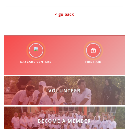
< go back
DAYCARE CENTERS
FIRST AID
VOLUNTEER
BECOME A MEMBER