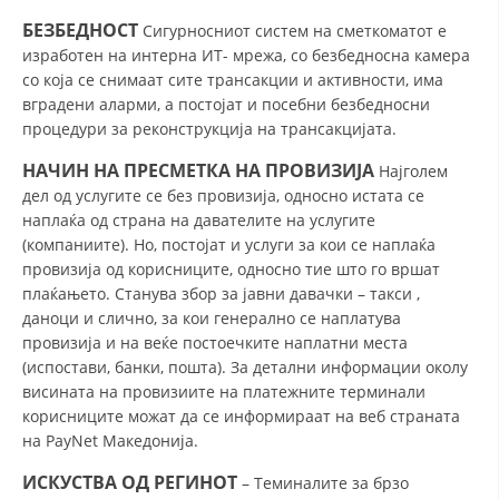
БЕЗБЕДНОСТ
PRESENTATIONS
Сигурносниот систем на сметкоматот е
изработен на интерна ИТ- мрежа, со безбедносна камера
со која се снимаат сите трансакции и активности, има
вградени аларми, а постојат и посебни безбедносни
процедури за реконструкција на трансакцијата.
НАЧИН НА ПРЕСМЕТКА НА ПРОВИЗИЈА
Најголем
дел од услугите се без провизија, односно истата се
наплаќа од страна на давателите на услугите
(компаниите). Но, постојат и услуги за кои се наплаќа
провизија од корисниците, односно тие што го вршат
плаќањето. Станува збор за јавни давачки – такси ,
даноци и слично, за кои генерално се наплатува
провизија и на веќе постоечките наплатни места
(испостави, банки, пошта). За детални информации околу
висината на провизиите на платежните терминали
корисниците можат да се информираат на веб страната
на PayNet Македонија.
ИСКУСТВА ОД РЕГИНОТ
– Теминалите за брзо