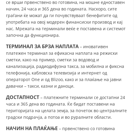
се врши првенствено во готовина, на мошне едноставен
начин, 24 часа и 365 дена во годината. Наскоро, сите
DISSEMINATION
граѓани ќе можат да ги почувствуваат бенефитите од
INTERNATIONAL HUMANITARIAN LAW
употребата на овој модерен финансиски производ и кај
нас. Мрежата на терминали веќе е поставена и системот
PROMOTION OF HUMAN VALUES
започна да функционира.
USE AND PROTECTION OF THE EMBLEM
ТЕРМИНАЛ ЗА БРЗА НАПЛАТА
– иновативен
платежен терминал за ефикасна наплата на режиски
THE SOCIAL WELFARE ACTIVITY
сметки, како на пример, сметки за водовод и
DISASTER PREPAREDNESS AND RESPONSE
канализација, радиодифузна такса, за мобилна и фиксна
телефонија, кабловска телевизија и интернет од
PUBLIC RELATIONS
операторот One и од Blizoo, како и за плаќање на јавни
давачки – такси, казни и даноци.
RESEARCH OF PUBLIC OPINION
ДОСТАПНОСТ
– платежните терминали се достапни 24
INTERNATIONAL COOPERATION
часа и 365 дена во годината. Ќе бидат поставени на
територијата на целата земја, за почеток во централните
TRACING SERVICE
градски подрачја, а потоа и во руралните области.
HEALTH PREVENTION
НАЧИН НА ПЛАЌАЊЕ
– првенствено со готовина
FIRST AID