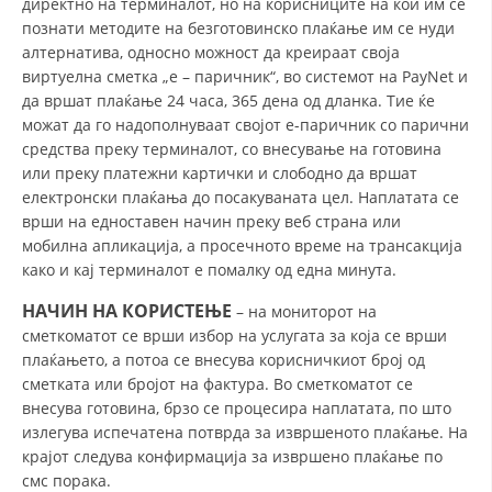
директно на терминалот, но на корисниците на кои им се
познати методите на безготовинско плаќање им се нуди
BLOOD DONATION
алтернатива, односно можност да креираат своја
виртуелна сметка „е – паричник“, во системот на PayNet и
VOLUNTEER MANAGEMENT
да вршат плаќање 24 часа, 365 дена од дланка. Тие ќе
можат да го надополнуваат својот е-паричник со парични
средства преку терминалот, со внесување на готовина
или преку платежни картички и слободно да вршат
ABOUT US
електронски плаќања до посакуваната цел. Наплатата се
ACTION
врши на едноставен начин преку веб страна или
мобилна апликација, а просечното време на трансакција
како и кај терминалот е помалку од една минута.
НАЧИН НА КОРИСТЕЊЕ
– на мониторот на
сметкоматот се врши избор на услугата за која се врши
MANUALS
плаќањето, а потоа се внесува корисничкиот број од
сметката или бројот на фактура. Во сметкоматот се
STRATEGIES
внесува готовина, брзо се процесира наплатата, по што
излегува испечатена потврда за извршеното плаќање. На
EDUCATIONAL AND INFORMATIVE MATERIAL
крајот следува конфирмација за извршено плаќање по
смс порака.
BROCHURES