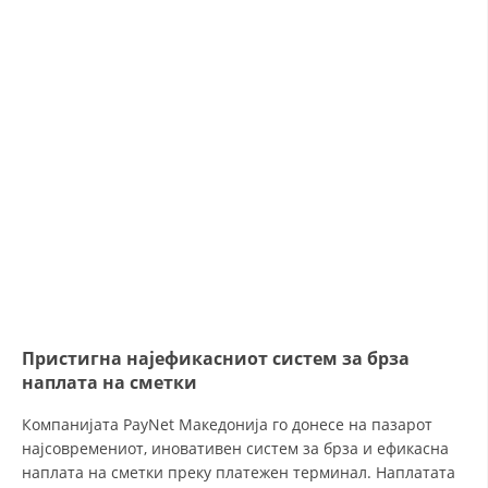
ORGANISATION STRUCTURE
CONTACT INFO
MEMBERSHIP IN PROFESSIONAL STRUCTURES
LAW OF MACEDONIAN RED CROSS
STATUTE OF THE MRC
Пристигна најефикасниот систем за брза
ORGANIZATIONAL DEVELOPMENT
наплата на сметки
EXECUTIVE BOARD
Компанијата PayNet Македонија го донесе на пазарот
ASSEMBLY
најсовремениот, иновативен систем за брза и ефикасна
наплата на сметки преку платежен терминал. Наплатата
STRUCTURAL SET UP